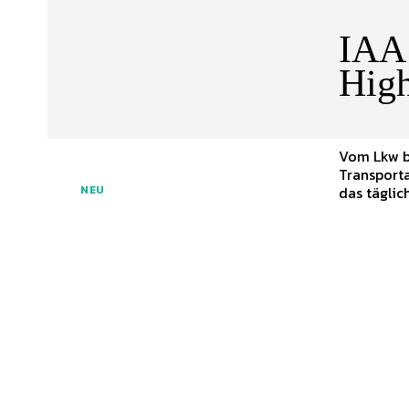
IAA 
High
Vom Lkw bis
Transporta
das täglich
NEU