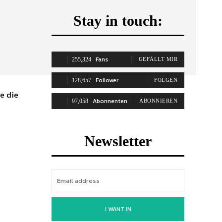
Stay in touch:
Fans
255,324
GEFÄLLT MIR
Follower
128,657
FOLGEN
e die
Abonnenten
97,058
ABONNIEREN
Newsletter
I WANT IN