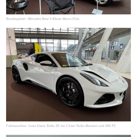
Reisebegleiter: Mercedes Benz V-Klasse Marco Polo.
Fahrmaschine: Lotus Emira Turbo SE mit 2-Liter Turbo-Benziner und 406 PS.