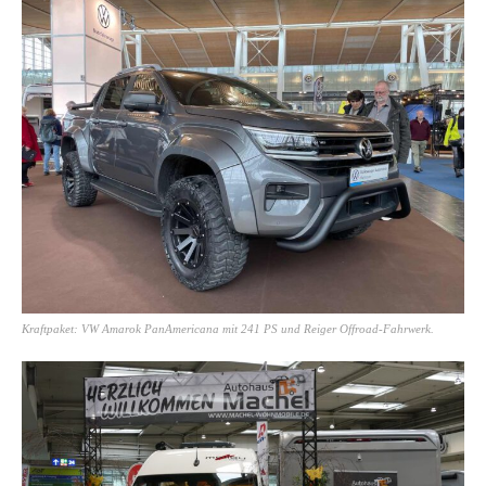
Kraftpaket: VW Amarok PanAmericana mit 241 PS und Reiger Offroad-Fahrwerk.