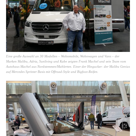
Eine große Auswahl an 30 Modellen – Wohnmobile, Wohnwagen und Vans – der
Marken Malibu, Adria, Sunliving und Kabe zeigten Frank Machel und sein Team vom
Autohaus Machel aus Nordstemmen/Mahlerten. Einer der Hingucker: der Malibu Genius
auf Mercedes Sprinter Basis mit Offroad-Style und Bigfoot-Reifen.