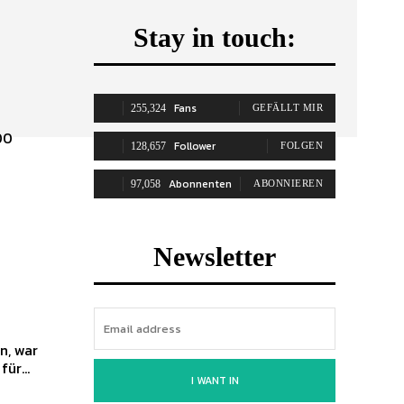
Stay in touch:
Fans
255,324
GEFÄLLT MIR
00
Follower
128,657
FOLGEN
Abonnenten
97,058
ABONNIEREN
Newsletter
n, war
ür...
I WANT IN