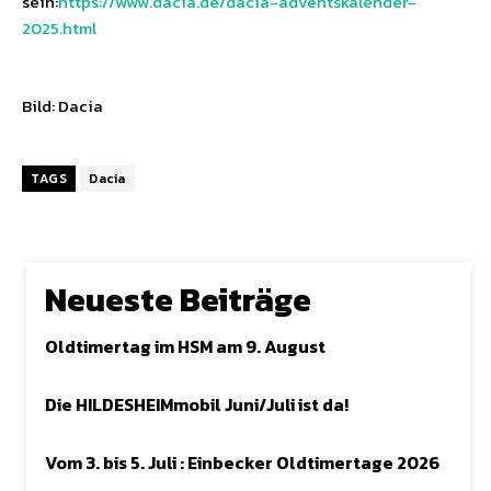
sein:
https://www.dacia.de/dacia-adventskalender-
2025.html
Bild: Dacia
TAGS
Dacia
Neueste Beiträge
Oldtimertag im HSM am 9. August
Die HILDESHEIMmobil Juni/Juli ist da!
Vom 3. bis 5. Juli : Einbecker Oldtimertage 2026