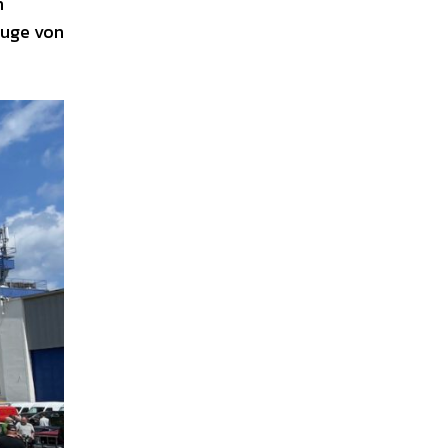
n
euge von