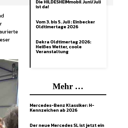
Die HILDESHEIMmobil Juni/Juli
ist da!
nd
Vom 3. bis 5. Juli : Einbecker
r
Oldtimertage 2026
aurierte
reser
Dekra Oldtimertag 2026:
Heißes Wetter, coole
Veranstaltung
Mehr …
Mercedes-Benz Klassiker: H-
Kennzeichen ab 2026
Der neue Mercedes SL ist jetzt ein