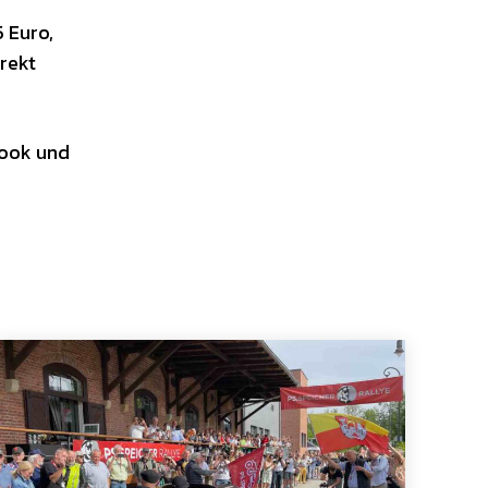
 Euro,
irekt
ook und