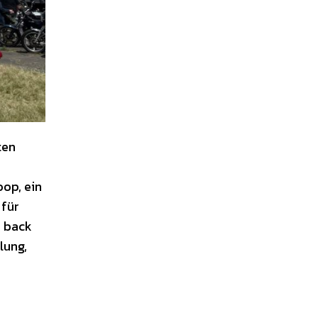
ten
op, ein
 für
e back
lung,