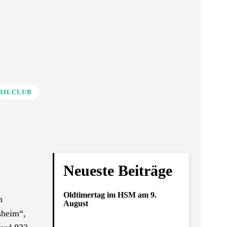
BILCLUB
Neueste Beiträge
Oldtimertag im HSM am 9.
m
August
sheim“,