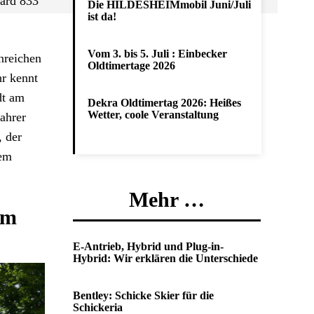
kard 833
Die HILDESHEIMmobil Juni/Juli
ist da!
Vom 3. bis 5. Juli : Einbecker
nreichen
Oldtimertage 2026
hr kennt
dt am
Dekra Oldtimertag 2026: Heißes
Wetter, coole Veranstaltung
ahrer
, der
nem
Mehr …
om
E-Antrieb, Hybrid und Plug-in-
Hybrid: Wir erklären die Unterschiede
Bentley: Schicke Skier für die
Schickeria