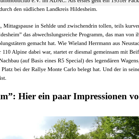
utomobilclub e.V. im ADAC. Als erstes geht ein 1931er Pac
 durch den südlichen Landkreis Hildesheim.
, Mittagspause in Sehlde und zwischendrin tollen, teils kurve
Hildesheim” das abwechslungsreiche Programm, das man von i
holungstätern gemacht hat. Wie Wieland Herrmann aus Neusta
 110 Alpine dabei war, startet er diesmal gemeinsam mit Beif
Nachbau (auf Basis eines R5 Special) des legendären Wagens
Platz bei der Rallye Monte Carlo belegt hat. Und der in sei
st.
im”: Hier ein paar Impressionen v